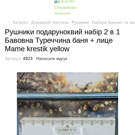
Каталог
Домашній текстиль
Рушники
Набори Банних та ли
Рушники подаруноквий набір 2 в 1
Бавовна Туреччина баня + лице
Mame krestik yellow
Артикул:
4923
Написати відгук