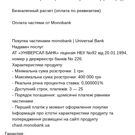
Безналичный расчет (оплата по реквизитам)
Оплата частями от Monobank
Покупка частинами monobank | Universal Bank
Надавач послуг:
АТ «УНІВЕРСАЛ БАНК» ліцензія НБУ No92 від 20.01.1994,
номер у держреєстрі банків No 226.
Характеристики продукту:
- Мінімальна сума розстрочки: 1 грн
- Максимальна сума розстрочки: 400 000 грн
- Реальна річна процентна ставка: 0,000001%
- Доступний строк, платежів: 3 — 25
- Порядок погашення: щомісячні платежі рівними
частинами
- Перший платіж у момент оформлення покупки
Інформація про істотні характеристики продукту та
попередження розміщені на сайті продукту
chast.monobank.ua
Гарантия: