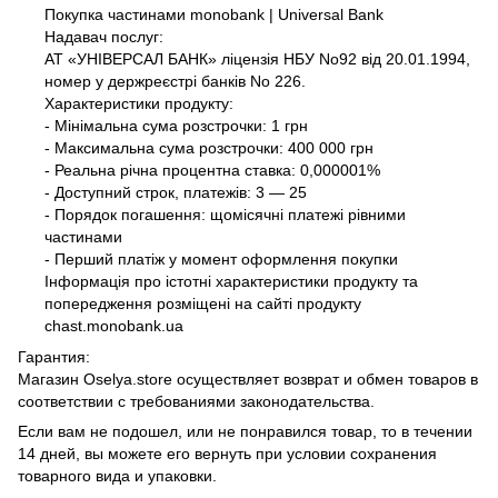
Покупка частинами monobank | Universal Bank
Надавач послуг:
АТ «УНІВЕРСАЛ БАНК» ліцензія НБУ No92 від 20.01.1994,
номер у держреєстрі банків No 226.
Характеристики продукту:
- Мінімальна сума розстрочки: 1 грн
- Максимальна сума розстрочки: 400 000 грн
- Реальна річна процентна ставка: 0,000001%
- Доступний строк, платежів: 3 — 25
- Порядок погашення: щомісячні платежі рівними
частинами
- Перший платіж у момент оформлення покупки
Інформація про істотні характеристики продукту та
попередження розміщені на сайті продукту
chast.monobank.ua
Гарантия:
Магазин Oselya.store осуществляет возврат и обмен товаров в
соответствии с требованиями законодательства.
Если вам не подошел, или не понравился товар, то в течении
14 дней, вы можете его вернуть при условии сохранения
товарного вида и упаковки.