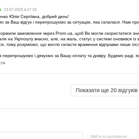
a
23.07.2025 в 17:10
нко Юлія Сергіївна, добрий день!
о за Ваш відгук і перепрошуємо за ситуацію, яка склалася. Нам п
ормили замовлення через Prom.ua, щоб Ви могли скористатися зни
ли на Укрпошту вчасно, але, на жаль, статус у системі оновився і
ся, тому розуміємо, що могло скласти враження відправки лише пі
 перепрошуємо і дякуємо за Вашу оплату та довіру. Будемо раді, 
сти
Показати ще 20 відгуків
Увійти за допомогою