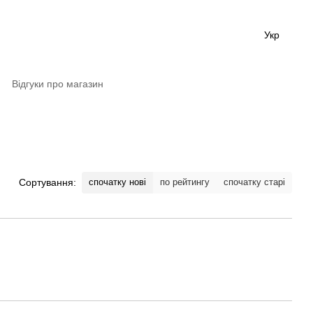
Укр
я
Відгуки про магазин
спочатку нові
по рейтингу
спочатку старі
Сортування: