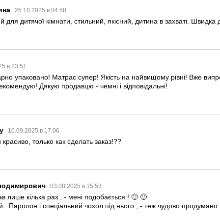
ина
25.10.2025 в 04:58
 для дитячої кімнати, стильний, якісний, дитина в захваті. Швидка д
25 в 23:51
рно упаковано! Матрас супер! Якість на найвищому рівні! Вже випр
Рекомендую! Дякую продавцю - чемні і відповідальні!
y
10.09.2025 в 17:06
и красиво, только как сделать заказ!??
лодимирович
03.08.2025 в 15:53
ав лише кілька раз , - мені подобається ! 🙂 🙂
. Паролон і спеціальний чохол під нього , - теж чудово продумано 