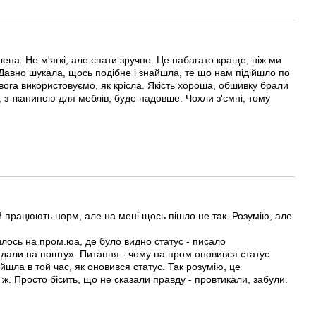
лена. Не м'ягкі, але спати зручно. Це набагато краще, ніж ми
 Давно шукала, щось подібне і знайшла, те що нам підійшло по
ивога використовуємо, як крісла. Якість хороша, обшивку брали
 з тканиною для меблів, буде надовше. Чохли з'ємні, тому
 працюють норм, але на мені щось пішло не так. Розумію, але
илось на пром.юа, де було видно статус - писало
едали на пошту». Питання - чому на пром оновився статус
ийшла в той час, як оновився статус. Так розумію, це
ж. Просто бісить, що не сказали правду - провтикали, забули.