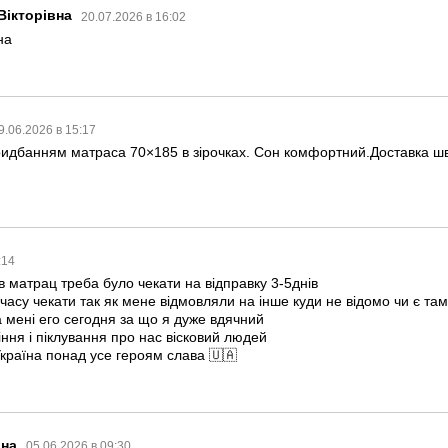
Вікторівна
20.07.2026 в 16:02
на
9.06.2026 в 15:17
идбанням матраса 70×185 в зірочках. Сон комфортний.Доставка ш
:14
в матрац треба було чекати на відправку 3-5днів
часу чекати так як мене відмовляли на інше куди не відомо чи є та
 мені его сегодня за що я дуже вдячний
ння і піклування про нас вісковий людей
країна понад усе героям слава 🇺🇦
іна
05.06.2026 в 09:30