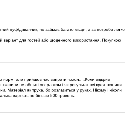
атний пуф/диванчик, не займає багато місця, а за потреби легко
й варіант для гостей або щоденного використання. Покупкою
о норм, але прийшов час випрати чохол.....Коли відкрив
я тканини не обшиті оверлоком і як результат всі края тканини
и. Матеріал як труха, бо розлазиться у руках. Нікому і ніколи
альна вартість не більше 500 гривень.