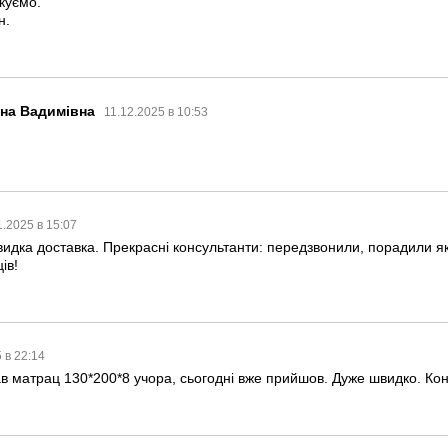
куємо.
н.
ина Вадимівна
11.12.2025 в 10:53
1.2025 в 15:07
идка доставка. Прекрасні консультанти: передзвонили, порадили я
ів!
 в 22:14
в матрац 130*200*8 учора, сьогодні вже прийшов. Дуже швидко. Кон