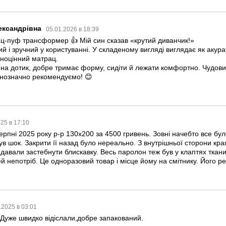
ександрівна
05.01.2026 в 18:39
ц-пуф трансформер 👍 Мій син сказав «крутий диванчик!»
й і зручний у користуванні. У складеному вигляді виглядає як акур
вноцінний матрац.
на дотик, добре тримає форму, сидіти й лежати комфортно. Чудови
днозначно рекомендуємо! 😊
025 в 17:10
рпні 2025 року р-р 130х200 за 4500 гривень. Зовні начебто все бул
ув шок. Закрити її назад було нереально. З внутрішньої сторони кра
 давали застебнути блискавку. Весь паролон теж був у клаптях тканин
й непотріб. Це одноразовий товар і місце йому на смітнику. Його ре
.2025 в 03:01
Дуже швидко відіслали,добре запакований.