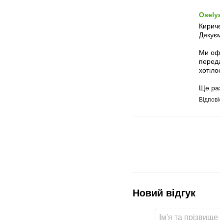
Osely
Кириче
Дякуєм
Ми оф
переда
хотіло
Ще раз
Відпові
Новий відгук