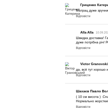
Гриценко Катер
Матрац дуже зручний
Відповісти
Alla Alla
10.09.20
Швидка доставка! Га
дуже потрібна річ! 
Відповісти
Victor Granovski
да, всё тут хорошо 
Відповісти
Шахаєв Павло Во
( 10 см висота ) .Сп
Нормально жорсткий 
Відповісти