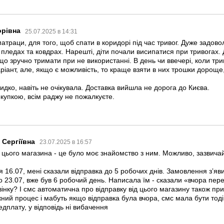
горівна
25.07.2025 в 14:31
атраци, для того, щоб спати в коридорі під час тривог. Дуже задово
 пледах та ковдрах. Нарешті, діти почали висипатися при тривогах.
 що зручно тримати при не використанні. В день чи ввечері, коли тр
іант, але, якщо є можливість, то краще взяти в них трошки дороще,
дко, навіть не очікувала. Доставка вийшла не дорога до Києва.
купкою, всім раджу не пожалкуєте.
 Сергіївна
23.07.2025 в 16:57
цього магазина - це було моє знайомство з ним. Можливо, зазвичай
16.07, мені сказали відправка до 5 робочих днів. Замовлення зʼяв
 23.07, вже був 6 робочий день. Написала їм - сказали «вчора пер
звінку? І смс автоматична про відправку від цього магазину також пр
ий процес і мабуть якщо відправка була вчора, смс мала бути тоді 
дплату, у відповідь ні вибачення