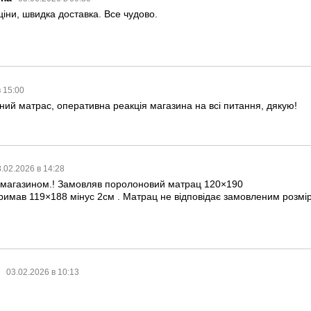
 ціни, швидка доставка. Все чудово.
в 15:00
ний матрас, оперативна реакція магазина на всі питання, дякую!
.02.2026 в 14:28
 магазином.! Замовляв поролоновий матрац 120×190
римав 119×188 мінус 2см . Матрац не відповідає замовленим розмір
03.02.2026 в 10:13