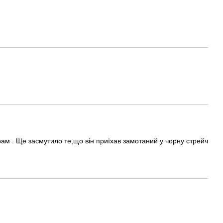
ам . Ще засмутило те,що він приїхав замотаний у чорну стрейч