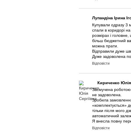
Лупандіна Ірина І
Купували одразу 3 м
спали в коридорі на
розмірах і головне,
більш бюджетний вар
можна прати.
Відправили дуже шви
Дуже задоволена по
Відповісти
Кириченко Юлія
Засмучена роботою 
не задоволена.
Зробила замовлення 
«комплектується» до
тільки після мого д
автоматичний залежн
Я внесла повну пере
Відповісти