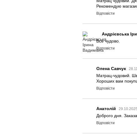
Матрац чудовий. Дя
Рекомендую магази
Відповісти
Андрієвська Ір
Все чудово.
Відповісти
Олена Савчук
28.1
Матрац-чудовий. Шв
Хороших вам покупц
Відповісти
Анатолій
29.10.2025
Доброго дня. Заказа
Відповісти