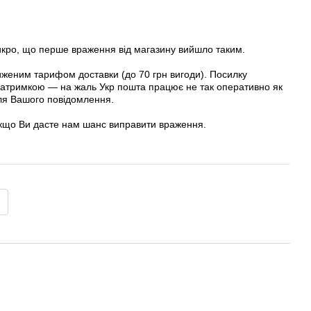
рикро, що перше враження від магазину вийшло таким.
женим тарифом доставки (до 70 грн вигоди). Посилку
з затримкою — на жаль Укр пошта працює не так оперативно як
сля Вашого повідомлення.
якщо Ви дасте нам шанс виправити враження.