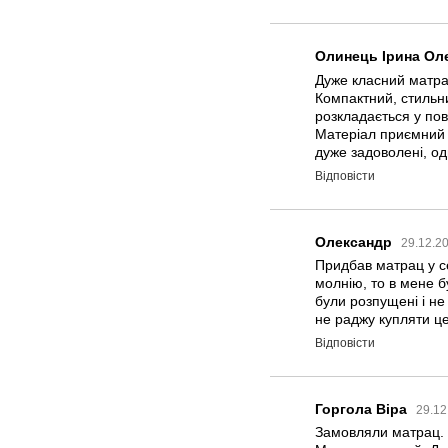
Олинець Ірина Ол
Дуже класний матра
Компактний, стильни
розкладається у по
Матеріал приємний 
дуже задоволені, о
Відповісти
Олександр
29.12.2
Придбав матрац у се
молнію, то в мене б
були розпущені і не
не раджу купляти це
Відповісти
Горгола Віра
29.12
Замовляли матрац. 