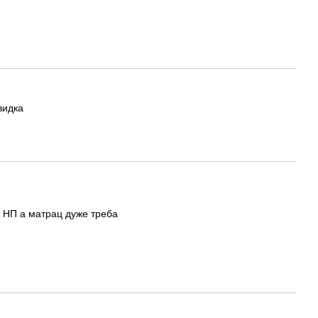
видка
м НП а матрац дуже треба